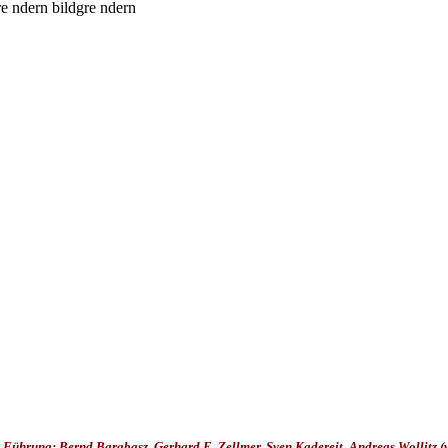
Führung: Bernd Barabasz, Gerhard E. Zellmer, Sven Kadereit, Andreas Wollitz (v.l