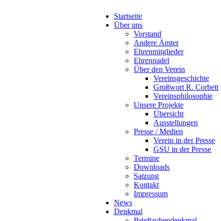
Startseite
Über uns
Vorstand
Andere Ämter
Ehrenmitglieder
Ehrennadel
Über den Verein
Vereinsgeschichte
Grußwort R. Corbett
Vereinsphilosophie
Unsere Projekte
Übersicht
Ausstellungen
Presse / Medien
Verein in der Presse
GSU in der Presse
Termine
Downloads
Satzung
Kontakt
Impressum
News
Denkmal
Brieftaubendenkmal