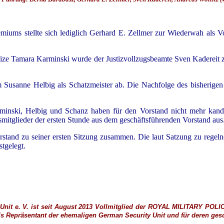
miums stellte sich lediglich Gerhard E. Zellmer zur Wiederwah als 
Vize Tamara Karminski wurde der Justizvollzugsbeamte Sven Kadereit z
 Susanne Helbig als Schatzmeister ab. Die Nachfolge des bisherigen 
rminski, Helbig und Schanz haben für den Vorstand nicht mehr kand
tglieder der ersten Stunde aus dem geschäftsführenden Vorstand aus
rstand zu seiner ersten Sitzung zusammen. Die laut Satzung zu rege
stgelegt.
nit e. V. ist seit August 2013 Vollmitglied der
ROYAL MILITARY POLI
ls
Repräsentant der ehemaligen German Security Unit und für deren gesch