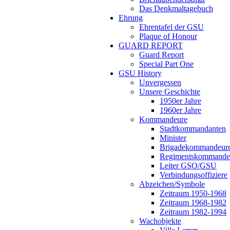
Das Denkmaltagebuch
Ehrung
Ehrentafel der GSU
Plaque of Honour
GUARD REPORT
Guard Report
Special Part One
GSU History
Unvergessen
Unsere Geschichte
1950er Jahre
1960er Jahre
Kommandeure
Stadtkommandanten
Minister
Brigadekommandeur
Regimentskommande
Leiter GSO/GSU
Verbindungsoffiziere
Abzeichen/Symbole
Zeitraum 1950-1968
Zeitraum 1968-1982
Zeitraum 1982-1994
Wachobjekte