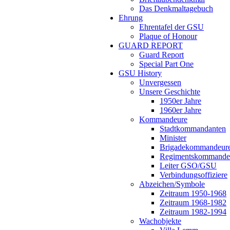
Das Denkmaltagebuch
Ehrung
Ehrentafel der GSU
Plaque of Honour
GUARD REPORT
Guard Report
Special Part One
GSU History
Unvergessen
Unsere Geschichte
1950er Jahre
1960er Jahre
Kommandeure
Stadtkommandanten
Minister
Brigadekommandeur
Regimentskommande
Leiter GSO/GSU
Verbindungsoffiziere
Abzeichen/Symbole
Zeitraum 1950-1968
Zeitraum 1968-1982
Zeitraum 1982-1994
Wachobjekte