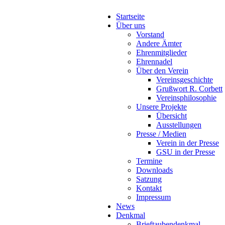
Startseite
Über uns
Vorstand
Andere Ämter
Ehrenmitglieder
Ehrennadel
Über den Verein
Vereinsgeschichte
Grußwort R. Corbett
Vereinsphilosophie
Unsere Projekte
Übersicht
Ausstellungen
Presse / Medien
Verein in der Presse
GSU in der Presse
Termine
Downloads
Satzung
Kontakt
Impressum
News
Denkmal
Brieftaubendenkmal