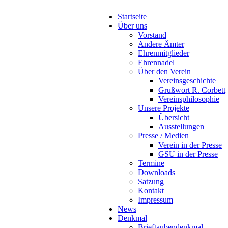
Startseite
Über uns
Vorstand
Andere Ämter
Ehrenmitglieder
Ehrennadel
Über den Verein
Vereinsgeschichte
Grußwort R. Corbett
Vereinsphilosophie
Unsere Projekte
Übersicht
Ausstellungen
Presse / Medien
Verein in der Presse
GSU in der Presse
Termine
Downloads
Satzung
Kontakt
Impressum
News
Denkmal
Brieftaubendenkmal