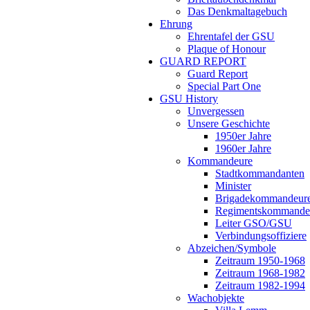
Das Denkmaltagebuch
Ehrung
Ehrentafel der GSU
Plaque of Honour
GUARD REPORT
Guard Report
Special Part One
GSU History
Unvergessen
Unsere Geschichte
1950er Jahre
1960er Jahre
Kommandeure
Stadtkommandanten
Minister
Brigadekommandeur
Regimentskommande
Leiter GSO/GSU
Verbindungsoffiziere
Abzeichen/Symbole
Zeitraum 1950-1968
Zeitraum 1968-1982
Zeitraum 1982-1994
Wachobjekte