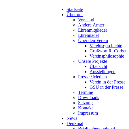
Startseite
Über uns
Vorstand
Andere Ämter
Ehrenmitglieder
Ehrennadel
Über den Verein
Vereinsgeschichte
Grußwort R. Corbett
Vereinsphilosophie
Unsere Projekte
Übersicht
Ausstellungen
Presse / Medien
Verein in der Presse
GSU in der Presse
Termine
Downloads
Satzung
Kontakt
Impressum
News
Denkmal
Brieftaubendenkmal