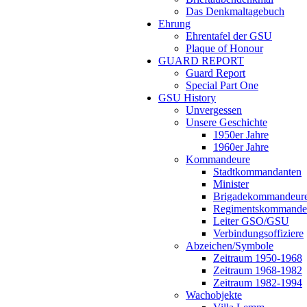
Das Denkmaltagebuch
Ehrung
Ehrentafel der GSU
Plaque of Honour
GUARD REPORT
Guard Report
Special Part One
GSU History
Unvergessen
Unsere Geschichte
1950er Jahre
1960er Jahre
Kommandeure
Stadtkommandanten
Minister
Brigadekommandeur
Regimentskommande
Leiter GSO/GSU
Verbindungsoffiziere
Abzeichen/Symbole
Zeitraum 1950-1968
Zeitraum 1968-1982
Zeitraum 1982-1994
Wachobjekte