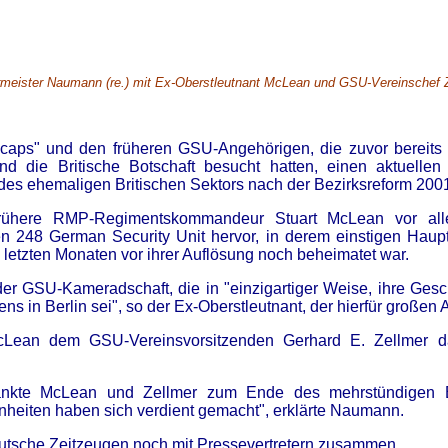
meister Naumann (re.) mit Ex-Oberstleutnant McLean und GSU-Vereinschef Z
aps" und den früheren GSU-Angehörigen, die zuvor bereits 
 die Britische Botschaft besucht hatten, einen aktuelle
 des ehemaligen Britischen Sektors nach der Bezirksreform 200
rühere RMP-Regimentskommandeur Stuart McLean vor all
 248 German Security Unit hervor, in derem einstigen Haupt
letzten Monaten vor ihrer Auflösung noch beheimatet war.
r GSU-Kameradschaft, die in "einzigartiger Weise, ihre Geschi
s in Berlin sei", so der Ex-Oberstleutnant, der hierfür großen 
McLean dem GSU-Vereinsvorsitzenden Gerhard E. Zellmer da
ankte McLean und Zellmer zum Ende des mehrstündigen E
inheiten haben sich verdient gemacht", erklärte Naumann.
deutsche Zeitzeugen noch mit Pressevertretern zusammen.