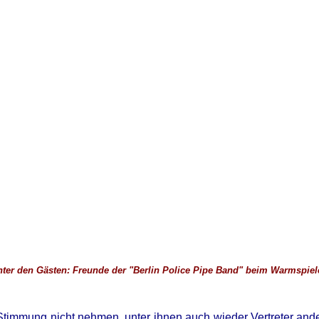
nter den Gästen: Freunde der "Berlin Police Pipe Band" beim Warmspiel
timmung nicht nehmen, unter ihnen auch wieder Vertreter andere