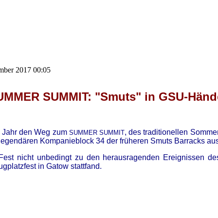
ember 2017 00:05
UMMER SUMMIT: "Smuts" in GSU-Händ
em Jahr den Weg zum
, des traditionellen Somm
SUMMER SUMMIT
legendären Kompanieblock 34 der früheren Smuts Barracks ausr
as Fest nicht unbedingt zu den herausragenden Ereignissen d
ugplatzfest in Gatow stattfand.