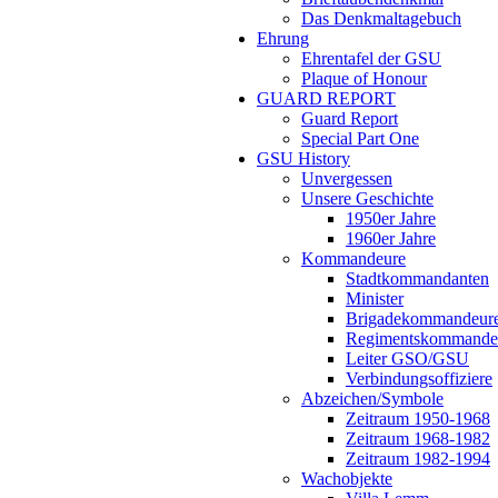
Das Denkmaltagebuch
Ehrung
Ehrentafel der GSU
Plaque of Honour
GUARD REPORT
Guard Report
Special Part One
GSU History
Unvergessen
Unsere Geschichte
1950er Jahre
1960er Jahre
Kommandeure
Stadtkommandanten
Minister
Brigadekommandeur
Regimentskommande
Leiter GSO/GSU
Verbindungsoffiziere
Abzeichen/Symbole
Zeitraum 1950-1968
Zeitraum 1968-1982
Zeitraum 1982-1994
Wachobjekte