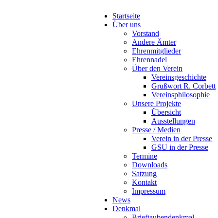
Startseite
Über uns
Vorstand
Andere Ämter
Ehrenmitglieder
Ehrennadel
Über den Verein
Vereinsgeschichte
Grußwort R. Corbett
Vereinsphilosophie
Unsere Projekte
Übersicht
Ausstellungen
Presse / Medien
Verein in der Presse
GSU in der Presse
Termine
Downloads
Satzung
Kontakt
Impressum
News
Denkmal
Brieftaubendenkmal