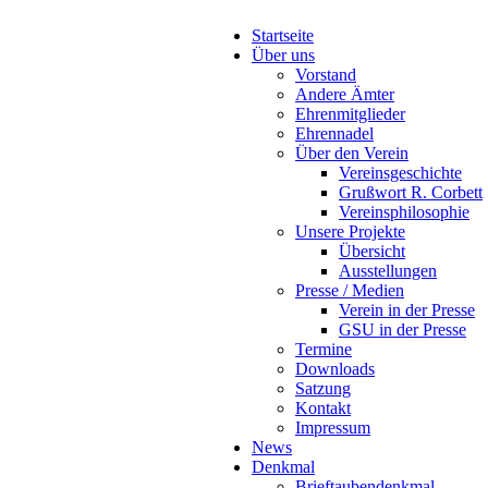
Startseite
Über uns
Vorstand
Andere Ämter
Ehrenmitglieder
Ehrennadel
Über den Verein
Vereinsgeschichte
Grußwort R. Corbett
Vereinsphilosophie
Unsere Projekte
Übersicht
Ausstellungen
Presse / Medien
Verein in der Presse
GSU in der Presse
Termine
Downloads
Satzung
Kontakt
Impressum
News
Denkmal
Brieftaubendenkmal