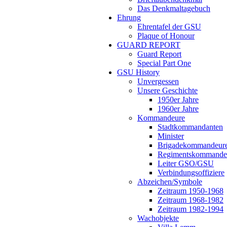
Das Denkmaltagebuch
Ehrung
Ehrentafel der GSU
Plaque of Honour
GUARD REPORT
Guard Report
Special Part One
GSU History
Unvergessen
Unsere Geschichte
1950er Jahre
1960er Jahre
Kommandeure
Stadtkommandanten
Minister
Brigadekommandeur
Regimentskommande
Leiter GSO/GSU
Verbindungsoffiziere
Abzeichen/Symbole
Zeitraum 1950-1968
Zeitraum 1968-1982
Zeitraum 1982-1994
Wachobjekte