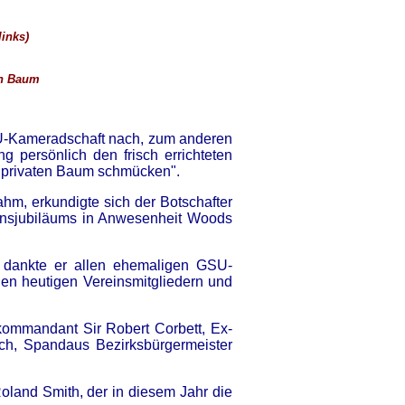
links)
en Baum
SU-Kameradschaft nach, zum anderen
 persönlich den frisch errichteten
 privaten Baum schmücken".
hm, erkundigte sich der Botschafter
einsjubiläums in Anwesenheit Woods
, dankte er allen ehemaligen GSU-
den heutigen Vereinsmitgliedern und
kommandant Sir Robert Corbett, Ex-
ch, Spandaus Bezirksbürgermeister
land Smith, der in diesem Jahr die