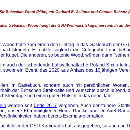
Sir Sebastian Wood (Mitte) mit Gerhard E. Zellmer und Carsten Schanz (
after Sebastian Wood hängt die GSU-Weihnachtskugel persönlich an d
ein: Wood holte zum einen den Eintrag in das Gästebuch der G
hnachtskugeln. Er nutzte sogleich die Gelegenheit und behang
er Kugel. Die anderen, so betonte Wood, würden dann "seinen
em auch der scheidende Luftwaffenattaché Roland Smith teilna
it sowie ein Event, das 2020 aus Anlass des 10jährigen Ver
eilen im Gästebuch, sondern auch mit persönlichen Worten
rhalb der Britischen Streitkräfte und wünschte abschließend, 
htsfeiertage und einen guten Rutsch in das neue Jahr.
eln
werden seit
Ende 2017
vergeben. Auch der frühere Stadt
, unsere Ehrenmitglieder Heinz Radtke und Dr. Axel Barra
ersönlichkeiten haben bereits Exemplare erhalten.
chtsfeier der GSU-Kameradschaft ausgegeben, so auch an Ro