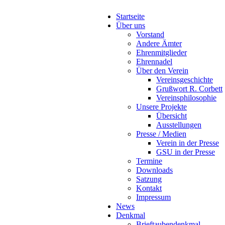
Startseite
Über uns
Vorstand
Andere Ämter
Ehrenmitglieder
Ehrennadel
Über den Verein
Vereinsgeschichte
Grußwort R. Corbett
Vereinsphilosophie
Unsere Projekte
Übersicht
Ausstellungen
Presse / Medien
Verein in der Presse
GSU in der Presse
Termine
Downloads
Satzung
Kontakt
Impressum
News
Denkmal
Brieftaubendenkmal