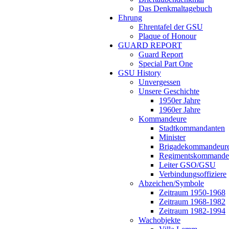
Das Denkmaltagebuch
Ehrung
Ehrentafel der GSU
Plaque of Honour
GUARD REPORT
Guard Report
Special Part One
GSU History
Unvergessen
Unsere Geschichte
1950er Jahre
1960er Jahre
Kommandeure
Stadtkommandanten
Minister
Brigadekommandeur
Regimentskommande
Leiter GSO/GSU
Verbindungsoffiziere
Abzeichen/Symbole
Zeitraum 1950-1968
Zeitraum 1968-1982
Zeitraum 1982-1994
Wachobjekte