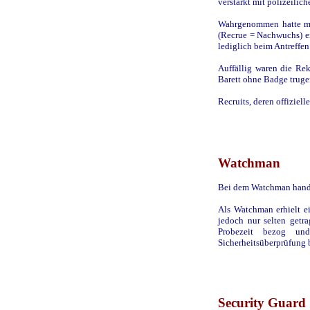
verstärkt mit polizeilic
Wahrgenommen hatte ma
(Recrue = Nachwuchs) e
lediglich beim Antreffe
Auffällig waren die Rek
Barett ohne Badge trugen
Recruits, deren offizie
Watchman
Bei dem Watchman hande
Als Watchman erhielt e
jedoch nur selten getr
Probezeit bezog un
Sicherheitsüberprüfung 
Security Guard