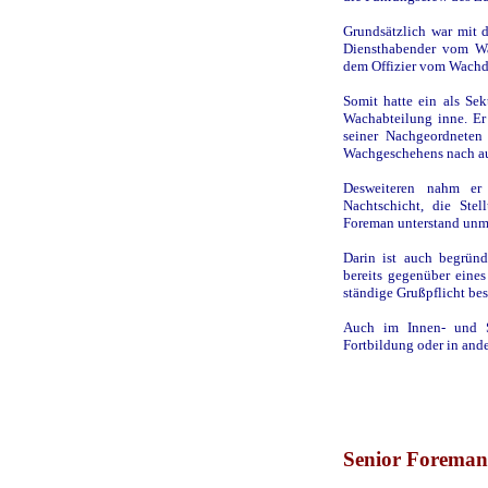
Grundsätzlich war mit d
Diensthabender vom Wa
dem Offizier vom Wachdi
Somit hatte ein als Sek
Wachabteilung inne. Er
seiner Nachgeordneten
Wachgeschehens nach a
Desweiteren nahm er 
Nachtschicht, die Stel
Foreman unterstand unmi
Darin ist auch begründ
bereits gegenüber ein
ständige Grußpflicht bes
Auch im Innen- und S
Fortbildung oder in and
Senior Foreman