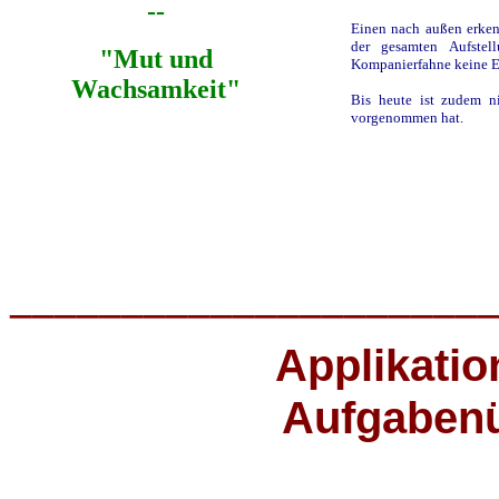
--
Einen nach außen erke
der gesamten Aufstel
"Mut und
Kompanierfahne keine Ex
Wachsamkeit"
Bis heute ist zudem ni
vorgenommen hat.
_____________________
Applikati
Aufgabenü