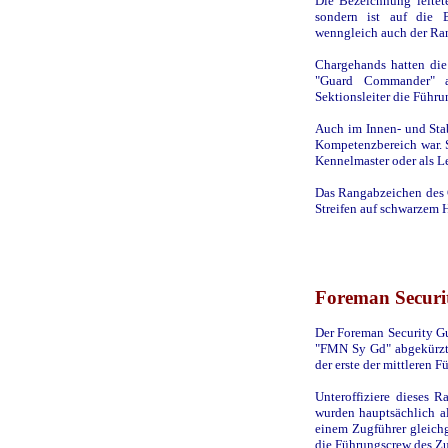
Die Bezeichnung leitete
sondern ist auf die 
wenngleich auch der Ran
Chargehands hatten die
"Guard Commander" a
Sektionsleiter die Führu
Auch im Innen- und Sta
Kompetenzbereich war. So
Kennelmaster oder als L
Das Rangabzeichen des 
Streifen auf schwarzem 
Foreman Securi
Der Foreman Security Gu
"FMN Sy Gd" abgekürzt,
der erste der mittleren 
Unteroffiziere dieses R
wurden hauptsächlich al
einem Zugführer gleichg
die Führungscrew des Zu