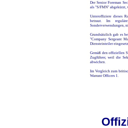
Der Senior Foreman Sec
als "S/FMN" abgekürzt, w
Unteroffiziere dieses 
betraut. Im regul
Sonderverwendungen, ni
Grundsätzlich gab es bei
"Company Sergeant Maj
Diensteinteiler eingeset
Gemäß den offiziellen S
Zugführer, weil die Se
abwichen.
Im Vergleich zum britis
Warrant Officers 1.
Offi