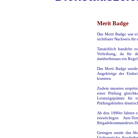
Merit Badge
Das Merit Badge war ei
sichtbarer Nachweis für 
Tatsächlich handelte e
Verleihung, da für 
darüberhinaus ein Regel
Das Merit Badge wurde 
Angehörige der Einhei
konnten.
Zudem mussten ursprüng
einer Prüfung gleich
Leistungsprämie für 
Prüfungshürden drastisc
Ab den 1990er Jahren e
einwöchigen Anti-Te
Brigadekommandeurs Dav
Getragen wurde das Abz
Uniformröcke. Sonderfor