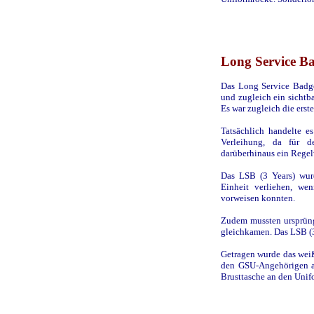
Long Service Ba
Das Long Service Badge
und zugleich ein sichtba
Es war zugleich die ers
Tatsächlich handelte e
Verleihung, da für 
darüberhinaus ein Regel
Das LSB (3 Years) wurd
Einheit verliehen, we
vorweisen konnten.
Zudem mussten ursprüng
gleichkamen. Das LSB (3
Getragen wurde das weiß
den GSU-Angehörigen au
Brusttasche an den Unif