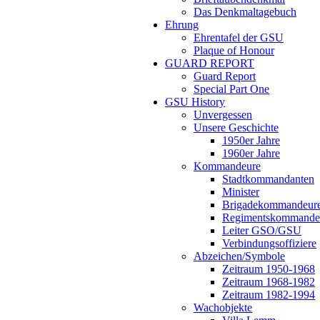
Das Denkmaltagebuch
Ehrung
Ehrentafel der GSU
Plaque of Honour
GUARD REPORT
Guard Report
Special Part One
GSU History
Unvergessen
Unsere Geschichte
1950er Jahre
1960er Jahre
Kommandeure
Stadtkommandanten
Minister
Brigadekommandeur
Regimentskommande
Leiter GSO/GSU
Verbindungsoffiziere
Abzeichen/Symbole
Zeitraum 1950-1968
Zeitraum 1968-1982
Zeitraum 1982-1994
Wachobjekte