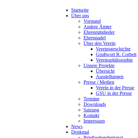
Startseite
Über uns
Vorstand
Andere Ämter
Ehrenmitglieder
Ehrennadel
Über den Verein
Vereinsgeschichte
Grußwort R. Corbett
Vereinsphilosophie
Unsere Projekte
Übersicht
Ausstellungen
Presse / Medien
Verein in der Presse
GSU in der Presse
Termine
Downloads
Satzung
Kontakt
Impressum
News
Denkmal
Brieftaubendenkmal