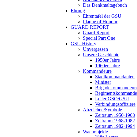
Das Denkmaltagebuch
Ehrung
Ehrentafel der GSU
Plaque of Honour
GUARD REPORT
Guard Report
Special Part One
GSU History
Unvergessen
Unsere Geschichte
1950er Jahre
1960er Jahre
Kommandeure
Stadtkommandanten
Minister
Brigadekommandeur
Regimentskommande
Leiter GSO/GSU
Verbindungsoffiziere
Abzeichen/Symbole
Zeitraum 1950-1968
Zeitraum 1968-1982
Zeitraum 1982-1994
Wachobjekte