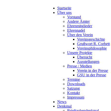
Startseite
Über uns
Vorstand
Andere Ämter
Ehrenmitglieder
Ehrennadel
Über den Verein
Vereinsgeschichte
Grußwort R. Corbett
Vereinsphilosophie
Unsere Projekte
Übersicht
Ausstellungen
Presse / Medien
Verein in der Presse
GSU in der Presse
Termine
Downloads
Satzung
Kontakt
Impressum
News
Denkmal
Brieftaubendenkmal