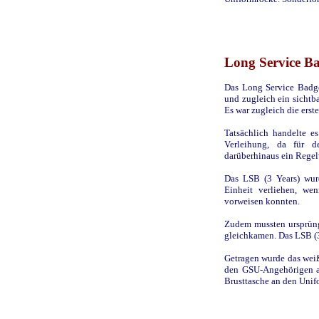
Long Service Ba
Das Long Service Badge
und zugleich ein sichtba
Es war zugleich die ers
Tatsächlich handelte e
Verleihung, da für 
darüberhinaus ein Regel
Das LSB (3 Years) wurd
Einheit verliehen, we
vorweisen konnten.
Zudem mussten ursprüng
gleichkamen. Das LSB (3
Getragen wurde das weiß
den GSU-Angehörigen au
Brusttasche an den Unif