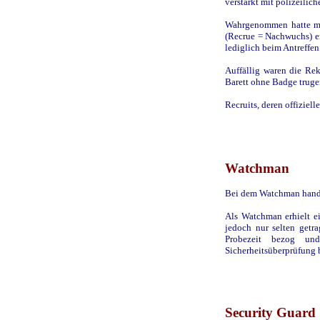
verstärkt mit polizeilic
Wahrgenommen hatte ma
(Recrue = Nachwuchs) e
lediglich beim Antreffe
Auffällig waren die Rek
Barett ohne Badge trugen
Recruits, deren offizie
Watchman
Bei dem Watchman hande
Als Watchman erhielt e
jedoch nur selten getr
Probezeit bezog un
Sicherheitsüberprüfung 
Security Guard