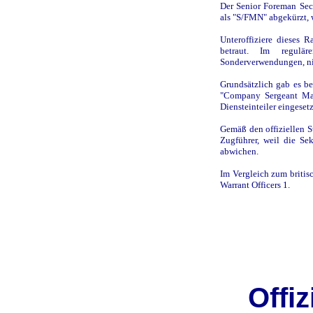
Der Senior Foreman Sec
als "S/FMN" abgekürzt, w
Unteroffiziere dieses 
betraut. Im regul
Sonderverwendungen, ni
Grundsätzlich gab es bei
"Company Sergeant Maj
Diensteinteiler eingeset
Gemäß den offiziellen S
Zugführer, weil die Se
abwichen.
Im Vergleich zum britis
Warrant Officers 1.
Offi