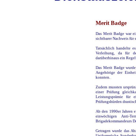
Merit Badge
Das Merit Badge war ei
sichtbarer Nachweis für 
Tatsächlich handelte e
Verleihung, da für 
darüberhinaus ein Regel
Das Merit Badge wurde 
Angehörige der Einhei
konnten.
Zudem mussten ursprüng
einer Prüfung gleich
Leistungsprämie für 
Prüfungshürden drastisc
Ab den 1990er Jahren e
einwöchigen Anti-Te
Brigadekommandeurs Dav
Getragen wurde das Abz
Uniformröcke. Sonderfor