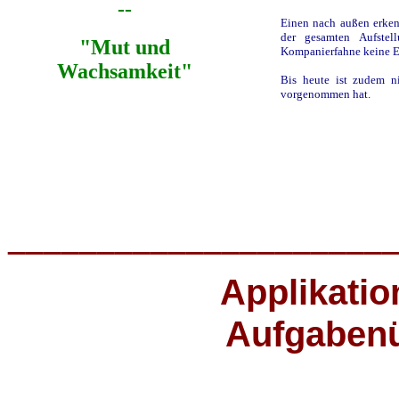
--
Einen nach außen erke
der gesamten Aufstel
"Mut und
Kompanierfahne keine Ex
Wachsamkeit"
Bis heute ist zudem ni
vorgenommen hat.
_____________________
Applikati
Aufgabenü