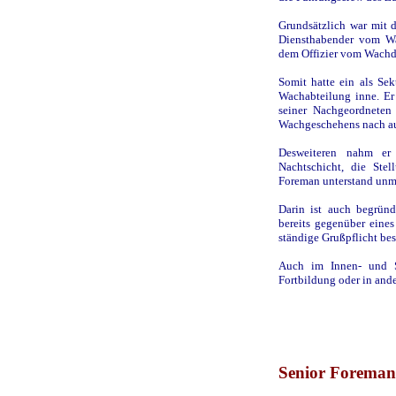
Grundsätzlich war mit d
Diensthabender vom Wa
dem Offizier vom Wachdi
Somit hatte ein als Sek
Wachabteilung inne. Er
seiner Nachgeordneten
Wachgeschehens nach a
Desweiteren nahm er 
Nachtschicht, die Stel
Foreman unterstand unmi
Darin ist auch begründ
bereits gegenüber ein
ständige Grußpflicht bes
Auch im Innen- und S
Fortbildung oder in and
Senior Foreman