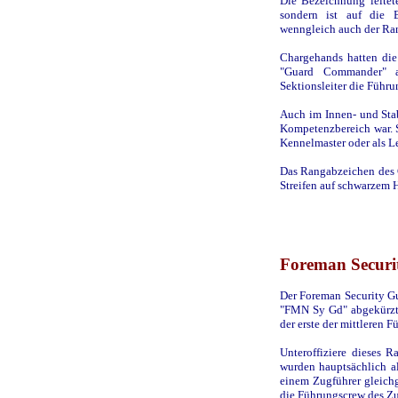
Die Bezeichnung leitete
sondern ist auf die 
wenngleich auch der Ran
Chargehands hatten die
"Guard Commander" a
Sektionsleiter die Führu
Auch im Innen- und Sta
Kompetenzbereich war. So
Kennelmaster oder als L
Das Rangabzeichen des 
Streifen auf schwarzem 
Foreman Securi
Der Foreman Security Gu
"FMN Sy Gd" abgekürzt,
der erste der mittleren 
Unteroffiziere dieses R
wurden hauptsächlich al
einem Zugführer gleichg
die Führungscrew des Zu