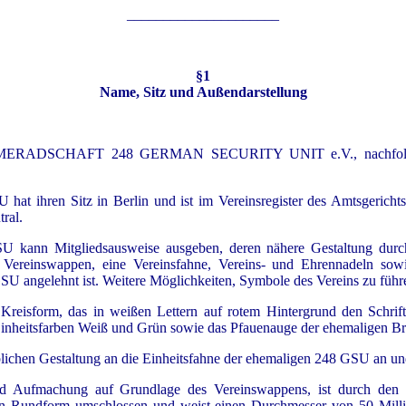
_____________________
§1
Name, Sitz und Außendarstellung
n KAMERADSCHAFT 248 GERMAN SECURITY UNIT e.V., nac
ren Sitz in Berlin und ist im Vereinsregister des Amtsgerichts B
tral.
 Mitgliedsausweise ausgeben, deren nähere Gestaltung durch d
n Vereinswappen, eine Vereinsfahne, Vereins- und Ehrennadeln sowi
SU angelehnt ist. Weitere Möglichkeiten, Symbole des Vereins zu führ
Kreisform, das in weißen Lettern auf rotem Hintergrund den Schrift
inheitsfarben Weiß und Grün sowie das Pfauenauge der ehemaligen Br
arblichen Gestaltung an die Einheitsfahne der ehemaligen 248 GSU an un
t und Aufmachung auf Grundlage des Vereinswappens, ist durc
dform umschlossen und weist einen Durchmesser von 50 Millimet