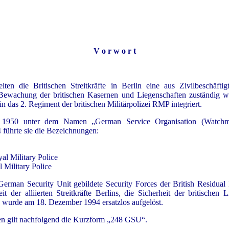
V o r w o r t
ten die Britischen Streitkräfte in Berlin eine aus Zivilbeschäfti
 Bewachung der britischen Kasernen und Liegenschaften zuständig wa
n das 2. Regiment der britischen Militärpolizei RMP integriert.
950 unter dem Namen „German Service Organisation (Watchman 
führte sie die Bezeichnungen:
al Military Police
 Military Police
man Security Unit gebildete Security Forces der British Residual Int
heit der alliierten Streitkräfte Berlins, die Sicherheit der britische
 wurde am 18. Dezember 1994 ersatzlos aufgelöst.
en gilt nachfolgend die Kurzform „248 GSU“.