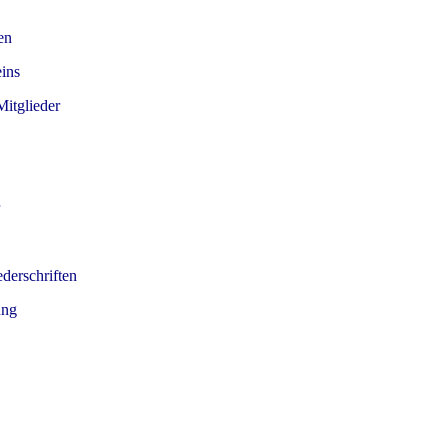
en
eins
itglieder
derschriften
ung