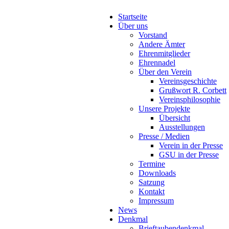
Startseite
Über uns
Vorstand
Andere Ämter
Ehrenmitglieder
Ehrennadel
Über den Verein
Vereinsgeschichte
Grußwort R. Corbett
Vereinsphilosophie
Unsere Projekte
Übersicht
Ausstellungen
Presse / Medien
Verein in der Presse
GSU in der Presse
Termine
Downloads
Satzung
Kontakt
Impressum
News
Denkmal
Brieftaubendenkmal