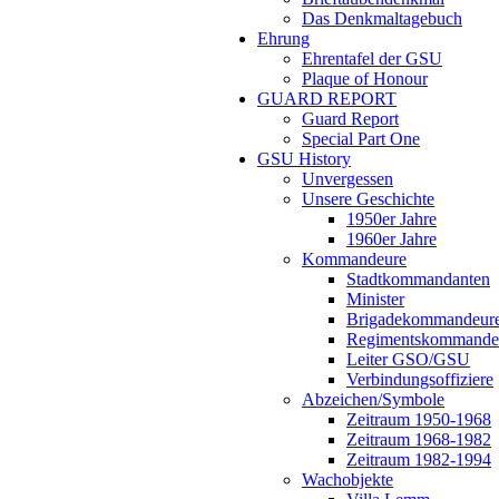
Das Denkmaltagebuch
Ehrung
Ehrentafel der GSU
Plaque of Honour
GUARD REPORT
Guard Report
Special Part One
GSU History
Unvergessen
Unsere Geschichte
1950er Jahre
1960er Jahre
Kommandeure
Stadtkommandanten
Minister
Brigadekommandeur
Regimentskommande
Leiter GSO/GSU
Verbindungsoffiziere
Abzeichen/Symbole
Zeitraum 1950-1968
Zeitraum 1968-1982
Zeitraum 1982-1994
Wachobjekte