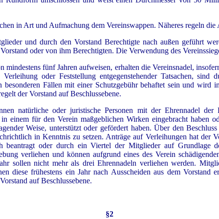
echen in Art und Aufmachung dem Vereinswappen. Näheres regeln die 
glieder und durch den Vorstand Berechtigte nach außen geführt we
m Vorstand oder von ihm Berechtigten. Die Verwendung des Vereinssiege
von mindestens fünf Jahren aufweisen, erhalten die Vereinsnadel, insof
e Verleihung oder Feststellung entgegenstehender Tatsachen, sind 
n besonderen Fällen mit einer Schutzgebühr behaftet sein und wird i
regelt der Vorstand auf Beschlussebene.
können natürliche oder juristische Personen mit der Ehrenna
 in einem für den Verein maßgeblichen Wirken eingebracht haben od
gender Weise, unterstützt oder gefördert haben. Über den Beschluss 
hrichtlich in Kenntnis zu setzen. Anträge auf Verleihungen hat der 
ch beantragt oder durch ein Viertel der Mitglieder auf Grundlage 
ebung verliehen und können aufgrund eines des Verein schädigenden
ahr sollen nicht mehr als drei Ehrennadeln verliehen werden. Mitgli
en diese frühestens ein Jahr nach Ausscheiden aus dem Vorstand erh
 Vorstand auf Beschlussebene.
§2