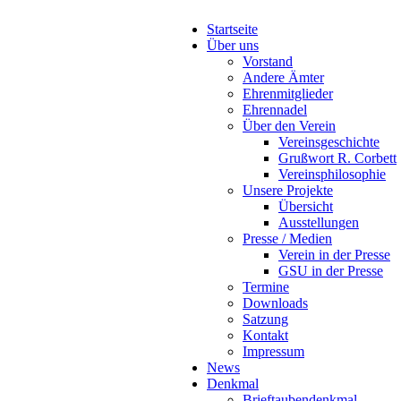
Startseite
Über uns
Vorstand
Andere Ämter
Ehrenmitglieder
Ehrennadel
Über den Verein
Vereinsgeschichte
Grußwort R. Corbett
Vereinsphilosophie
Unsere Projekte
Übersicht
Ausstellungen
Presse / Medien
Verein in der Presse
GSU in der Presse
Termine
Downloads
Satzung
Kontakt
Impressum
News
Denkmal
Brieftaubendenkmal