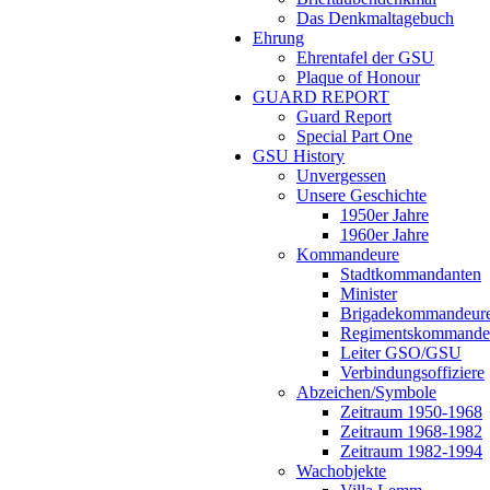
Das Denkmaltagebuch
Ehrung
Ehrentafel der GSU
Plaque of Honour
GUARD REPORT
Guard Report
Special Part One
GSU History
Unvergessen
Unsere Geschichte
1950er Jahre
1960er Jahre
Kommandeure
Stadtkommandanten
Minister
Brigadekommandeur
Regimentskommande
Leiter GSO/GSU
Verbindungsoffiziere
Abzeichen/Symbole
Zeitraum 1950-1968
Zeitraum 1968-1982
Zeitraum 1982-1994
Wachobjekte