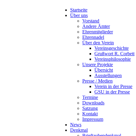
Startseite
Über uns
Vorstand
Andere Ämter
Ehrenmitglieder
Ehrennadel
Über den Verein
Vereinsgeschichte
Grußwort R. Corbett
Vereinsphilosophie
Unsere Projekte
Übersicht
Ausstellungen
Presse / Medien
Verein in der Presse
GSU in der Presse
Termine
Downloads
Satzung
Kontakt
Impressum
News
Denkmal
Brieftaubendenkmal