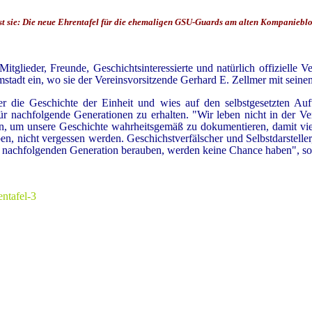
st sie: Die neue Ehrentafel für die ehemaligen GSU-Guards am alten Kompaniebl
tglieder, Freunde, Geschichtsinteressierte und natürlich offizielle 
stadt ein, wo sie der Vereinsvorsitzende Gerhard E. Zellmer mit sein
er die Geschichte der Einheit und wies auf den selbstgesetzten Auft
ür nachfolgende Generationen zu erhalten. "Wir leben nicht in der V
en, um unsere Geschichte wahrheitsgemäß zu dokumentieren, damit viel
en, nicht vergessen werden. Geschichstverfälscher und Selbstdarsteller
 nachfolgenden Generation berauben, werden keine Chance haben", so