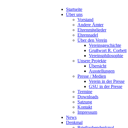
Startseite
Über uns
Vorstand
Andere Ämter
Ehrenmitglieder
Ehrennadel
Über den Verein
Vereinsgeschichte
Grußwort R. Corbett
Vereinsphilosophie
Unsere Projekte
Übersicht
Ausstellungen
Presse / Medien
Verein in der Presse
GSU in der Presse
Termine
Downloads
Satzung
Kontakt
Impressum
News
Denkmal
Brieftaubendenkmal