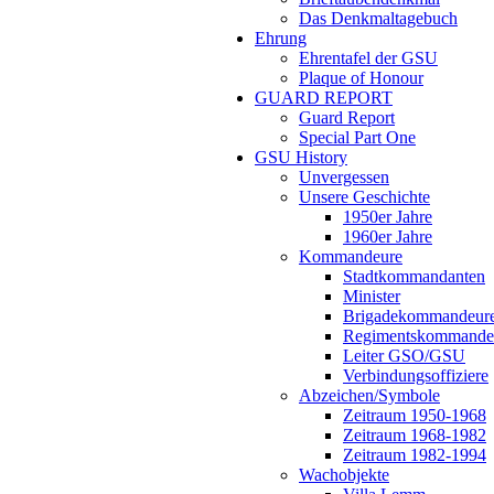
Das Denkmaltagebuch
Ehrung
Ehrentafel der GSU
Plaque of Honour
GUARD REPORT
Guard Report
Special Part One
GSU History
Unvergessen
Unsere Geschichte
1950er Jahre
1960er Jahre
Kommandeure
Stadtkommandanten
Minister
Brigadekommandeur
Regimentskommande
Leiter GSO/GSU
Verbindungsoffiziere
Abzeichen/Symbole
Zeitraum 1950-1968
Zeitraum 1968-1982
Zeitraum 1982-1994
Wachobjekte