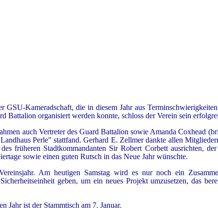
 der GSU-Kameradschaft, die in diesem Jahr aus Terminschwierigkeiten
Battalion organisiert werden konnte, schloss der Verein sein erfolgrei
nahmen auch Vertreter des Guard Battalion sowie Amanda Coxhead (brit
 "Landhaus Perle" stattfand. Gerhard E. Zellmer dankte allen Mitglieder
e des früheren Stadtkommandanten Sir Robert Corbett ausrichten, de
iertage sowie einen guten Rutsch in das Neue Jahr wünschte.
e Vereinsjahr. Am heutigen Samstag wird es nur noch ein Zusamme
Sicherheitseinheit geben, um ein neues Projekt umzusetzen, das ber
n Jahr ist der Stammtisch am 7. Januar.