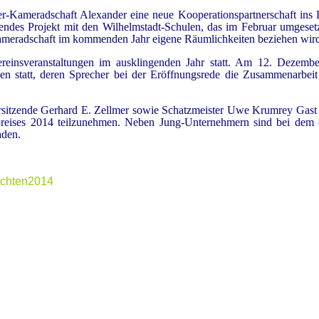
r-Kameradschaft Alexander eine neue Kooperationspartnerschaft ins 
endes Projekt mit den Wilhelmstadt-Schulen, das im Februar umgesetz
ameradschaft im kommenden Jahr eigene Räumlichkeiten beziehen wird 
ereinsveranstaltungen im ausklingenden Jahr statt. Am 12. Dezembe
en statt, deren Sprecher bei der Eröffnungsrede die Zusammenarbeit 
sitzende Gerhard E. Zellmer sowie Schatzmeister Uwe Krumrey Gast 
reises 2014 teilzunehmen. Neben Jung-Unternehmern sind bei dem off
aden.