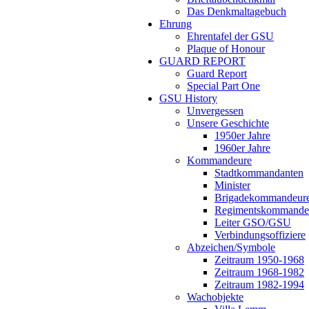
Das Denkmaltagebuch
Ehrung
Ehrentafel der GSU
Plaque of Honour
GUARD REPORT
Guard Report
Special Part One
GSU History
Unvergessen
Unsere Geschichte
1950er Jahre
1960er Jahre
Kommandeure
Stadtkommandanten
Minister
Brigadekommandeur
Regimentskommande
Leiter GSO/GSU
Verbindungsoffiziere
Abzeichen/Symbole
Zeitraum 1950-1968
Zeitraum 1968-1982
Zeitraum 1982-1994
Wachobjekte