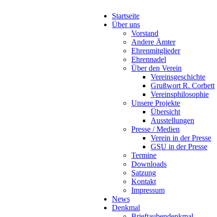
Startseite
Über uns
Vorstand
Andere Ämter
Ehrenmitglieder
Ehrennadel
Über den Verein
Vereinsgeschichte
Grußwort R. Corbett
Vereinsphilosophie
Unsere Projekte
Übersicht
Ausstellungen
Presse / Medien
Verein in der Presse
GSU in der Presse
Termine
Downloads
Satzung
Kontakt
Impressum
News
Denkmal
Brieftaubendenkmal