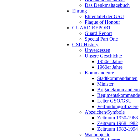
Das Denkmaltagebuch
Ehrung
Ehrentafel der GSU
Plaque of Honour
GUARD REPORT
Guard Report
Special Part One
GSU History
Unvergessen
Unsere Geschichte
1950er Jahre
1960er Jahre
Kommandeure
Stadtkommandanten
Minister
Brigadekommandeur
Regimentskommande
Leiter GSO/GSU
Verbindungsoffiziere
Abzeichen/Symbole
Zeitraum 1950-1968
Zeitraum 1968-1982
Zeitraum 1982-1994
Wachobjekte