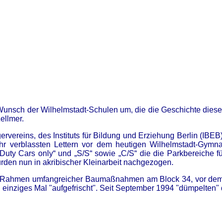
Wunsch der Wilhelmstadt-Schulen um, die die Geschichte dieser 
ellmer.
ervereins, des Instituts für Bildung und Erziehung Berlin (IBEB)
hr verblassten Lettern vor dem heutigen Wilhelmstadt-Gymn
r Duty Cars only“ und „S/S“ sowie „C/S“ die die Parkbereiche 
rden nun in akribischer Kleinarbeit nachgezogen.
m Rahmen umfangreicher Baumaßnahmen am Block 34, vor de
 einziges Mal "aufgefrischt". Seit September 1994 "dümpelten" d