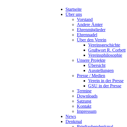
Startseite
Über uns
Vorstand
Andere Ämter
Ehrenmitglieder
Ehrennadel
Über den Verein
Vereinsgeschichte
Grußwort R. Corbett
Vereinsphilosophie
Unsere Projekte
Übersicht
Ausstellungen
Presse / Medien
Verein in der Presse
GSU in der Presse
Termine
Downloads
Satzung
Kontakt
Impressum
News
Denkmal
Brieftaubendenkmal