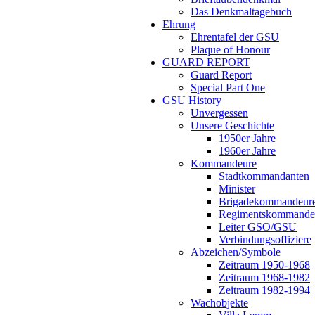
Das Denkmaltagebuch
Ehrung
Ehrentafel der GSU
Plaque of Honour
GUARD REPORT
Guard Report
Special Part One
GSU History
Unvergessen
Unsere Geschichte
1950er Jahre
1960er Jahre
Kommandeure
Stadtkommandanten
Minister
Brigadekommandeur
Regimentskommande
Leiter GSO/GSU
Verbindungsoffiziere
Abzeichen/Symbole
Zeitraum 1950-1968
Zeitraum 1968-1982
Zeitraum 1982-1994
Wachobjekte