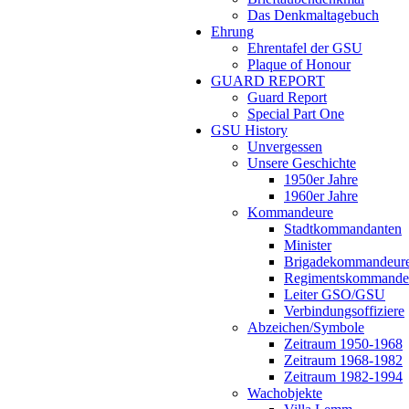
Das Denkmaltagebuch
Ehrung
Ehrentafel der GSU
Plaque of Honour
GUARD REPORT
Guard Report
Special Part One
GSU History
Unvergessen
Unsere Geschichte
1950er Jahre
1960er Jahre
Kommandeure
Stadtkommandanten
Minister
Brigadekommandeur
Regimentskommande
Leiter GSO/GSU
Verbindungsoffiziere
Abzeichen/Symbole
Zeitraum 1950-1968
Zeitraum 1968-1982
Zeitraum 1982-1994
Wachobjekte