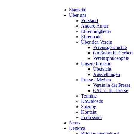
Startseite
Über uns
Vorstand
Andere Ämter
Ehrenmitglieder
Ehrennadel
Über den Verein
Vereinsgeschichte
Grußwort R. Corbett
Vereinsphilosophie
Unsere Projekte
Übersicht
Ausstellungen
Presse / Medien
Verein in der Presse
GSU in der Presse
Termine
Downloads
Satzung
Kontakt
Impressum
News
Denkmal
Brieftaubendenkmal