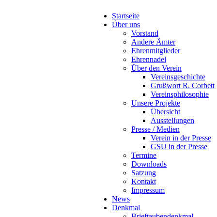
Startseite
Über uns
Vorstand
Andere Ämter
Ehrenmitglieder
Ehrennadel
Über den Verein
Vereinsgeschichte
Grußwort R. Corbett
Vereinsphilosophie
Unsere Projekte
Übersicht
Ausstellungen
Presse / Medien
Verein in der Presse
GSU in der Presse
Termine
Downloads
Satzung
Kontakt
Impressum
News
Denkmal
Brieftaubendenkmal