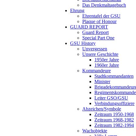
Das Denkmaltagebuch
Ehrung
Ehrentafel der GSU
Plaque of Honour
GUARD REPORT
Guard Report
Special Part One
GSU History
Unvergessen
Unsere Geschichte
1950er Jahre
1960er Jahre
Kommandeure
Stadtkommandanten
Minister
Brigadekommandeur
Regimentskommande
Leiter GSO/GSU
Verbindungsoffiziere
Abzeichen/Symbole
Zeitraum 1950-1968
Zeitraum 1968-1982
Zeitraum 1982-1994
Wachobjekte