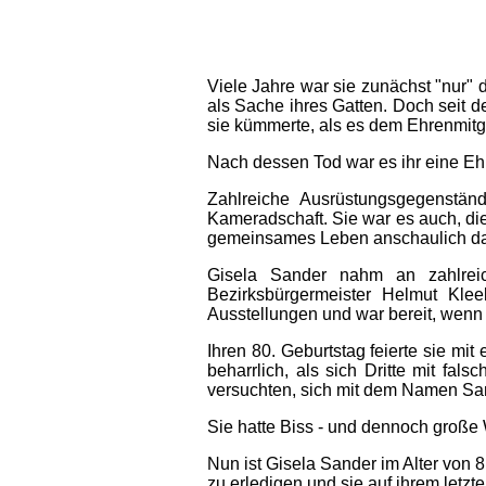
Viele Jahre war sie zunächst "nur" 
als Sache ihres Gatten. Doch seit 
sie kümmerte, als es dem Ehrenmitgl
Nach dessen Tod war es ihr eine Ehr
Zahlreiche Ausrüstungsgegenstän
Kameradschaft. Sie war es auch
gemeinsames Leben anschaulich dars
Gisela Sander nahm an zahlreic
Bezirksbürgermeister Helmut Klee
Ausstellungen und war bereit, wenn
Ihren 80. Geburtstag feierte sie m
beharrlich, als sich Dritte mit f
versuchten, sich mit dem Namen San
Sie hatte Biss - und dennoch große 
Nun ist Gisela Sander im Alter von 8
zu erledigen und sie auf ihrem letzt