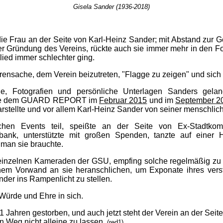
Gisela Sander (1936-2018)
die Frau an der Seite von Karl-Heinz Sander; mit Abstand zur G
der Gründung des Vereins, rückte auch sie immer mehr in den F
ied immer schlechter ging.
ensache, dem Verein beizutreten, "Flagge zu zeigen" und sich 
de, Fotografien und persönliche Unterlagen Sanders gel
, die dem GUARD REPORT im
Februar 2015
und im
September 2
tellte und vor allem Karl-Heinz Sander von seiner menschlich
hen Events teil, speißte an der Seite von Ex-Stadtko
bank, unterstützte mit großen Spenden, tanzte auf einer
 man sie brauchte.
it einzelnen Kameraden der GSU, empfing solche regelmäßig z
alschem Vorwand an sie heranschlichen, um Exponate ihres ver
der ins Rampenlicht zu stellen.
Würde und Ehre in sich.
1 Jahren gestorben, und auch jetzt steht der Verein an der Sei
en Weg nicht alleine zu lassen.
(red1)