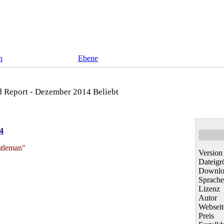
n
Ebene
 Report - Dezember 2014
Beliebt
4
ntleman"
Version
Dateigr
Downlo
Sprache
Lizenz
Autor
Webseit
Preis