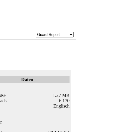
Daten
öße
1.27 MB
ads
6.170
Englisch
e