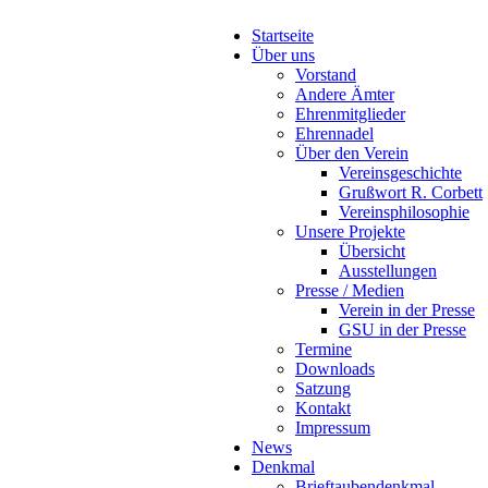
Startseite
Über uns
Vorstand
Andere Ämter
Ehrenmitglieder
Ehrennadel
Über den Verein
Vereinsgeschichte
Grußwort R. Corbett
Vereinsphilosophie
Unsere Projekte
Übersicht
Ausstellungen
Presse / Medien
Verein in der Presse
GSU in der Presse
Termine
Downloads
Satzung
Kontakt
Impressum
News
Denkmal
Brieftaubendenkmal