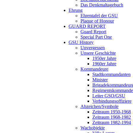
Das Denkmaltagebuch
Ehrung
Ehrentafel der GSU
Plaque of Honour
GUARD REPORT
Guard Report
Special Part One
GSU History
Unvergessen
Unsere Geschichte
1950er Jahre
1960er Jahre
Kommandeure
Stadtkommandanten
Minister
Brigadekommandeur
Regimentskommande
Leiter GSO/GSU
Verbindungsoffiziere
Abzeichen/Symbole
Zeitraum 1950-1968
Zeitraum 1968-1982
Zeitraum 1982-1994
Wachobjekte