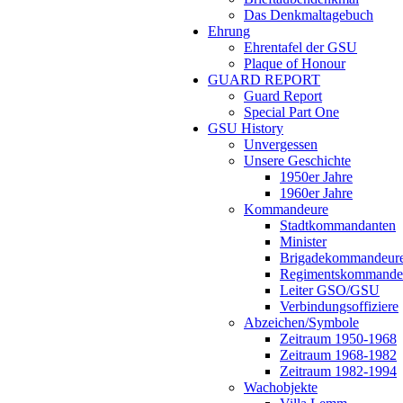
Das Denkmaltagebuch
Ehrung
Ehrentafel der GSU
Plaque of Honour
GUARD REPORT
Guard Report
Special Part One
GSU History
Unvergessen
Unsere Geschichte
1950er Jahre
1960er Jahre
Kommandeure
Stadtkommandanten
Minister
Brigadekommandeur
Regimentskommande
Leiter GSO/GSU
Verbindungsoffiziere
Abzeichen/Symbole
Zeitraum 1950-1968
Zeitraum 1968-1982
Zeitraum 1982-1994
Wachobjekte