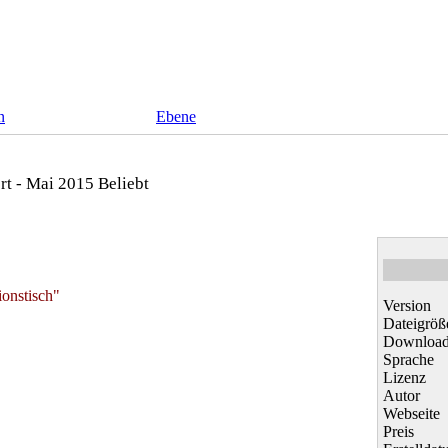
n
Ebene
rt - Mai 2015
Beliebt
ionstisch"
Version
Dateigröß
Download
Sprache
Lizenz
Autor
Webseite
Preis