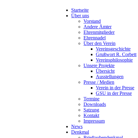
Startseite
Über uns
Vorstand
Andere Ämter
Ehrenmitglieder
Ehrennadel
Über den Verein
Vereinsgeschichte
Grußwort R. Corbett
Vereinsphilosophie
Unsere Projekte
Übersicht
Ausstellungen
Presse / Medien
Verein in der Presse
GSU in der Presse
Termine
Downloads
Satzung
Kontakt
Impressum
News
Denkmal
Brieftaubendenkmal