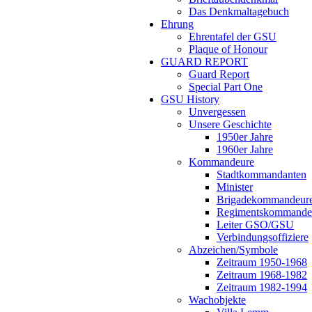
Das Denkmaltagebuch
Ehrung
Ehrentafel der GSU
Plaque of Honour
GUARD REPORT
Guard Report
Special Part One
GSU History
Unvergessen
Unsere Geschichte
1950er Jahre
1960er Jahre
Kommandeure
Stadtkommandanten
Minister
Brigadekommandeur
Regimentskommande
Leiter GSO/GSU
Verbindungsoffiziere
Abzeichen/Symbole
Zeitraum 1950-1968
Zeitraum 1968-1982
Zeitraum 1982-1994
Wachobjekte