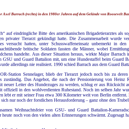
r Axel Barrach (rechts) in den 1980er Jahren auf dem Gelände von Roosevelt Ba
 auf eindringliche Bitte des amerikanischen Brigadetierarztes als s
 privater Tierarzt gekündigt hatte. Die Zusammenarbeit wurde ver
 versucht hatten, unter Schusswaffeneinsatz unbemerkt in den 
nachtübende britische Soldaten fassten die Männer, wobei Ermittlun
chens handelte. Aus dieser Situation heraus, wirkte Major Barrach 
on GSU und Guard Battalion mit, um eine Hundestaffel beim Guard Ba
wurde allerdings nie realisiert. 1990 schied Barrach aus dem Guard Batt
OR-Station Sennelager, blieb der Tierarzt jedoch noch bis zu dere
 zuständig. Das Angebot, die nach der Pensionierung von Heinz Rad
 neuer Leiter des Hundezuges zu werden, schlug er aus Rücksicht auf 
mit offiziell in den wohlverdienten Ruhestand. Noch im selben Jahr 
lebt er mit seiner Frau etwa 300 Kilometer weit von Berlin entfern
t sich nur noch der forstlichen Herausforderung – ganz ohne den Trubel
amen Weihnachtsfeier von GSU- und Guard Battalion-Kameradschaf
r heute noch von den vielen alten Erinnerungen schwärmt. Zugesagt hat