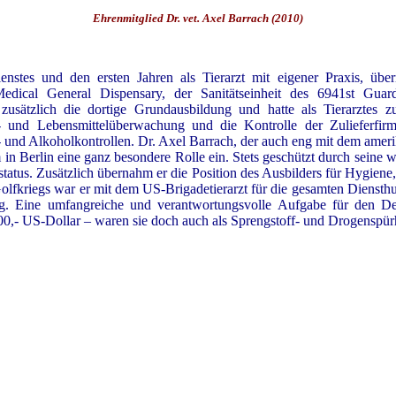
Ehrenmitglied Dr. vet. Axel Barrach (2010)
stes und den ersten Jahren als Tierarzt mit eigener Praxis, übe
Medical General Dispensary, der Sanitätseinheit des 6941st Guard
 zusätzlich die dortige Grundausbildung und hatte als Tierarztes zu
und Lebensmittelüberwachung und die Kontrolle der Zulieferfirm
 und Alkoholkontrollen. Dr. Axel Barrach, der auch eng mit dem ame
 in Berlin eine ganz besondere Rolle ein. Stets geschützt durch sein
tatus. Zusätzlich übernahm er die Position des Ausbilders für Hygiene
lfkriegs war er mit dem US-Brigadetierarzt für die gesamten Diensthu
ig. Eine umfangreiche und verantwortungsvolle Aufgabe für den De
00,- US-Dollar – waren sie doch auch als Sprengstoff- und Drogenspür