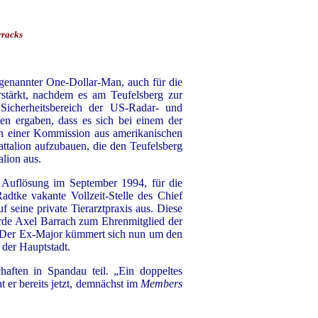
rracks
ogenannter One-Dollar-Man, auch für die
stärkt, nachdem es am Teufelsberg zur
Sicherheitsbereich der US-Radar- und
gen ergaben, dass es sich bei einem der
in einer Kommission aus amerikanischen
ttalion aufzubauen, die den Teufelsberg
alion aus.
n Auflösung im September 1994, für die
tke vakante Vollzeit-Stelle des Chief
seine private Tierarztpraxis aus. Diese
wurde Axel Barrach zum Ehrenmitglied der
t. Der Ex-Major kümmert sich nun um den
 der Hauptstadt.
ten in Spandau teil. „Ein doppeltes
 er bereits jetzt, demnächst im
Members