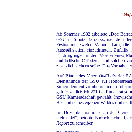
Majo
Ab Sommer 1982 arbeitete „Doc Barrach“
GSU in Smuts Barracks, nachdem deren
Festnahme zweier Männer kam, die es
Ausspähstation einzudringen. Zufällig 
Eindringlinge um den Mörder eines Mäd
und britische Offizieren und solchen v
zusätzlich sichern sollte. Das Vorhaben 
Auf Bitten des Veterinär-Chefs der BA
Diensthunde der GSU auf Honorarbasis
Superintendent zu übernehmen und somit
gab er schließlich 2010 auf und trat so
GSU-Kameradschaft gewählt. Inzwischen 
Bestand seines eigenen Waldes und stell
Im Dezember nahm er an der Gemeins
Heimspiel“, betonte Barrach lachend, de
Report
zu schreiben.