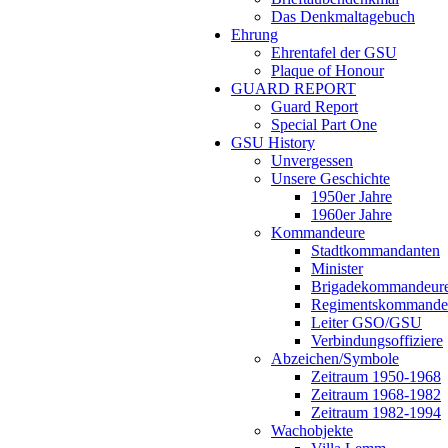
Das Denkmaltagebuch
Ehrung
Ehrentafel der GSU
Plaque of Honour
GUARD REPORT
Guard Report
Special Part One
GSU History
Unvergessen
Unsere Geschichte
1950er Jahre
1960er Jahre
Kommandeure
Stadtkommandanten
Minister
Brigadekommandeur
Regimentskommande
Leiter GSO/GSU
Verbindungsoffiziere
Abzeichen/Symbole
Zeitraum 1950-1968
Zeitraum 1968-1982
Zeitraum 1982-1994
Wachobjekte