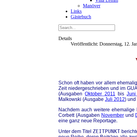
Villa Lemm
Manöver
Links
Gästebuch
Details
Veröffentlicht: Donnerstag, 12. J
Schon oft haben vor allem ehemali
Zeit niedergeschrieben und im GUA
(Ausgaben
Oktober 2011
bis
Juni
Malkowski (Ausgabe
Juli 2012
) und
Nachdem auch weitere ehemalige Pr
Corbett (Ausgaben
November
und
eine ganz neue Reportage.
ZEITPUNKT
Unter dem Titel
bericht
neue Reihe, deren Beiträge alle z