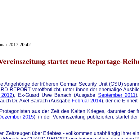
anuar 2017 20:42
Vereinszeitung startet neue Reportage-Reih
ge Angehörige der früheren German Security Unit (GSU) spanne
RD REPORT veröffentlicht, unter ihnen der ehemalige Ausbilde
 2012
), Ex-Guard Uwe Banach (Ausgabe
September 2011
)
 auch Dr. Axel Barrach (Ausgabe
Februar 2014
), der die Einheit
otagonisten aus der Zeit des Kalten Krieges, darunter der 
Dezember 2015
), in der Vereinszeitung publizierten, start
en Zeitzeugen über Erlebtes - vollkommen unabhängig ihrer ein
wei Monate im GUARD REPORT erscheinen sollen, durch eine Re