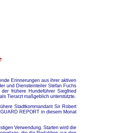
e
nde Erinnerungen aus ihrer aktiven
r und Diensteinteiler Stefan Fuchs
, der frühere Hundeführer Siegfried
 als Tierarzt maßgeblich unterstützte.
frühere Stadtkommandant Sir Robert
et der GUARD REPORT in diesem Monat
stigen Verwendung. Starten wird die
portage, die die Redaktion aus den