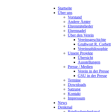
Startseite
Über uns
Vorstand
Andere Ämter
Ehrenmitglieder
Ehrennadel
Über den Verein
Vereinsgeschichte
Grußwort R. Corbett
Vereinsphilosophie
Unsere Projekte
Übersicht
Ausstellungen
Presse / Medien
Verein in der Presse
GSU in der Presse
Termine
Downloads
Satzung
Kontakt
Impressum
News
Denkmal
Brieftaubendenkmal