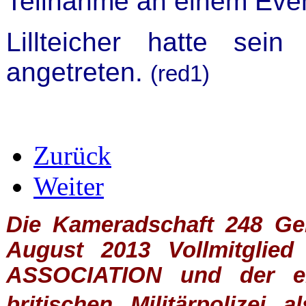
Teilnahme an einem Even
Lillteicher hatte sei
angetreten.
(red1)
Zurück
Weiter
Die Kameradschaft 248 Germ
August 2013 Vollmitglie
ASSOCIATION
und der ein
britischen
Militärpolizei
al