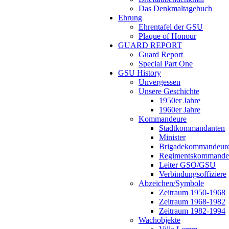
Das Denkmaltagebuch
Ehrung
Ehrentafel der GSU
Plaque of Honour
GUARD REPORT
Guard Report
Special Part One
GSU History
Unvergessen
Unsere Geschichte
1950er Jahre
1960er Jahre
Kommandeure
Stadtkommandanten
Minister
Brigadekommandeur
Regimentskommande
Leiter GSO/GSU
Verbindungsoffiziere
Abzeichen/Symbole
Zeitraum 1950-1968
Zeitraum 1968-1982
Zeitraum 1982-1994
Wachobjekte