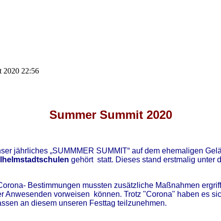
st 2020 22:56
Summer Summit 2020
unser jährliches „SUMMMER SUMMIT“ auf dem ehemaligen G
lhelmstadtschulen
gehört statt. Dieses stand erstmalig unter 
 Corona- Bestimmungen mussten zusätzliche Maßnahmen ergriff
n der Anwesenden vorweisen können. Trotz "Corona" haben es s
assen an diesem unseren Festtag teilzunehmen.