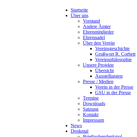
Startseite
Über uns
Vorstand
Andere Ämter
Ehrenmitglieder
Ehrennadel
Über den Verein
Vereinsgeschichte
Grußwort R. Corbett
Vereinsphilosophie
Unsere Projekte
Übersicht
Ausstellungen
Presse / Medien
Verein in der Presse
GSU in der Presse
Termine
Downloads
Satzung
Kontakt
Impressum
News
Denkmal
Brieftaubendenkmal